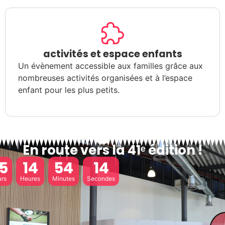
activités et espace enfants
Un évènement accessible aux familles grâce aux
nombreuses activités organisées et à l’espace
enfant pour les plus petits.
En route vers la 41ᵉ édition !
5
14
54
13
urs
Heures
Minutes
Secondes