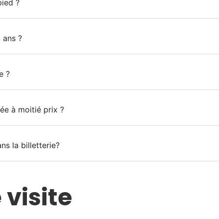
pied ?
8 ans ?
e ?
 à moitié prix ?
s la billetterie?
visite