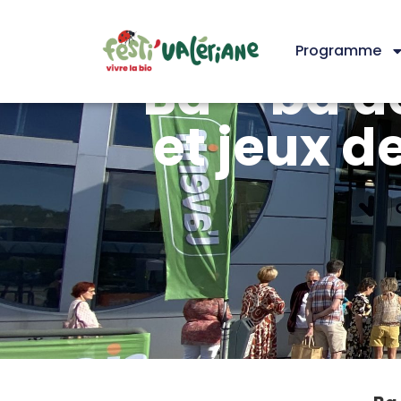
Programme
Ba – ba d
et jeux d