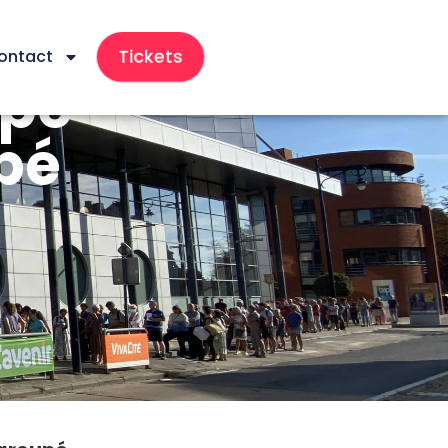
Tickets
ontact
upé
upé