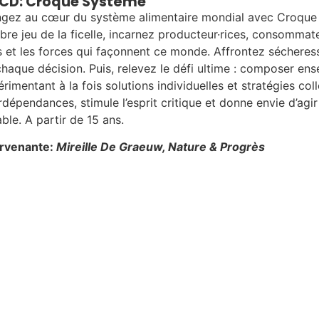
CD: Croque Système
ngez au cœur du système alimentaire mondial avec Croque 
bre jeu de la ficelle, incarnez producteur·rices, consommat
s et les forces qui façonnent ce monde. Affrontez sécheress
haque décision. Puis, relevez le défi ultime : composer ens
rimentant à la fois solutions individuelles et stratégies col
rdépendances, stimule l’esprit critique et donne envie d’agi
ble. A partir de 15 ans.
ervenante:
Mireille De Graeuw, Nature & Progrès