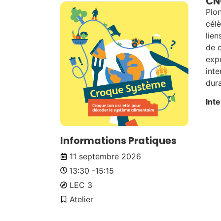
CN
Plo
célè
lien
de c
expé
inte
dura
Int
Informations Pratiques
11 septembre 2026
13:30 -
15:15
LEC 3
Atelier