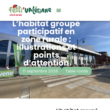
L’habitat groupé
participatif en
zone rurale :
illustrations et
points
d’attention
11 septembre 2026
Table-ronde