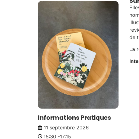
Sur
Elle
noms
illu
revi
de t
La r
Int
Informations Pratiques
11 septembre 2026
15:30 -
17:15