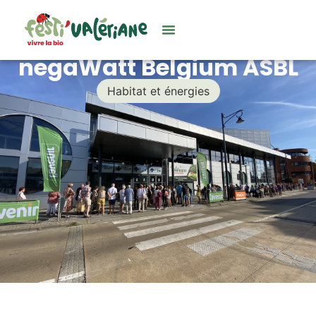
negaWatt Belgium ASBL
Habitat et énergies